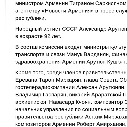
министром Армении Тиграном Саркисяном,
агентству «Новости-Армения» в пресс-слу
республики.
Народный артист СССР Александр Арутюня
в возрасте 92 лет.
В состав комиссии входят министры культу
транспорта и связи Манук Варданян, фина
здравоохранения Армении Арутюн Кушкян.
Кроме того, среди членов правительствен
Еревана Тарон Маркарян, глава Совета О
гостелерадиокомпании Алексан Арутюнян,
Владимир Гаспарян, викарий Араратской 
архиепископ Навасард Кчоян, композитор 
начальник управления по социальным воп
правительства республики Астхик Мирзаха
композиторов Армении Роберт Амирханян,