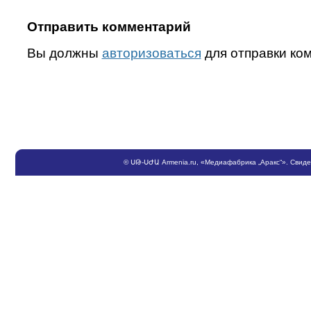
Отправить комментарий
Вы должны
авторизоваться
для отправки ко
©
ՍԹ
-
ՍԺԱ
Armenia.ru
, «Медиафабрика „Аракс“». Свид