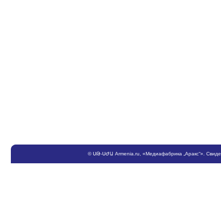
©
ՍԹ
-
ՍԺԱ
Armenia.ru
, «Медиафабрика „Аракс“». Свид