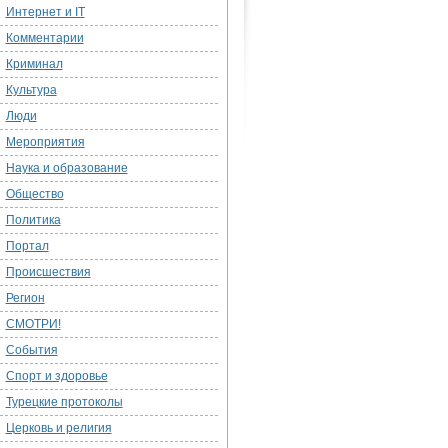
Интернет и IT
Комментарии
Криминал
Культура
Люди
Мероприятия
Наука и образование
Общество
Политика
Портал
Происшествия
Регион
СМОТРИ!
События
Спорт и здоровье
Турецкие протоколы
Церковь и религия