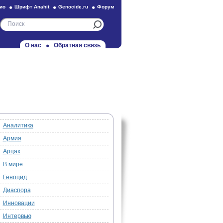
ио
Шрифт Anahit
Genocide.ru
Форум
О нас
Обратная связь
Аналитика
Армия
Арцах
В мире
Геноцид
Диаспора
Инновации
Интервью