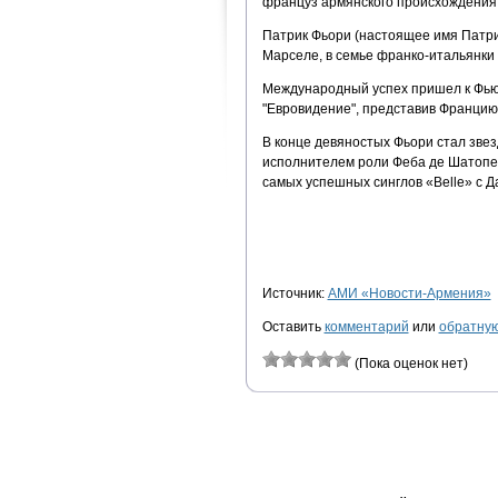
француз армянского происхождени
Патрик Фьори (настоящее имя Патри
Марселе, в семье франко-итальянки 
Международный успех пришел к Фьюри
"Евровидение", представив Францию 
В конце девяностых Фьори стал зве
исполнителем роли Феба де Шатопера
самых успешных синглов «Belle» с Д
Источник:
АМИ «Новости-Армения»
Оставить
комментарий
или
обратную
(Пока оценок нет)