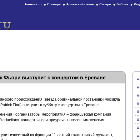
Armenia.ru
Словарь
Армянский салон
Смотри
Библия
Рад
к Фьори выступит с концертом в Ереване
нского происхождения, звезда оригинальной постановки мюзикла
trick Fiori) выступит в субботу с концертом в Ереване.
Армения» организаторы мероприятия – французская компания
roduction», концерт Фьори приурочен к весенним женским
тупит известный во Франции 11-летний талантливый музыкант,