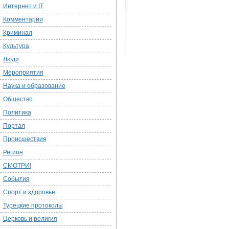
Интернет и IT
Комментарии
Криминал
Культура
Люди
Мероприятия
Наука и образование
Общество
Политика
Портал
Происшествия
Регион
СМОТРИ!
События
Спорт и здоровье
Турецкие протоколы
Церковь и религия