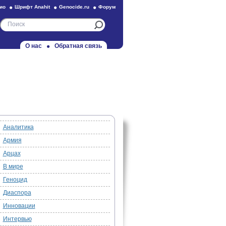
ио
Шрифт Anahit
Genocide.ru
Форум
О нас
Обратная связь
Аналитика
Армия
Арцах
В мире
Геноцид
Диаспора
Инновации
Интервью