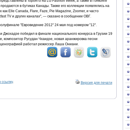
представлены в Торонто на LG Fashion Week, а также в Гонконге
 продаются в бутиках Канады. Также его коллекции появлялись на
как Elle Canada, Flare, Faze, Pie Magazine, Zoomer, и часто
fast TV и других каналах", — сказано в сообщении ОВГ.
полуфинале "Евровидение 2012" 24 мая под номером "12".
нри Джохадзе победил в финале национального конкурса в Грузии 19
е, композитор Русудан Чхаидзе, новая аранжировка песни
 сценографией работал режиссер Лаша Ониани.
 ссылку
.
Версия для печати