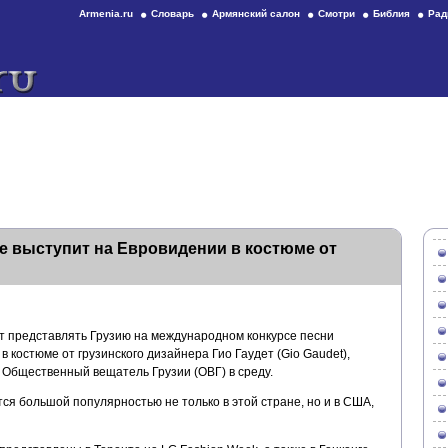
Armenia.ru
Словарь
Армянский салон
Смотри
Библия
Рад
е выступит на Евровидении в костюме от
т представлять Грузию на международном конкурсе песни
 в костюме от грузинского дизайнера Гио Гаудет (Gio Gaudet),
 Общественный вещатель Грузии (ОВГ) в среду.
тся большой популярностью не только в этой стране, но и в США,