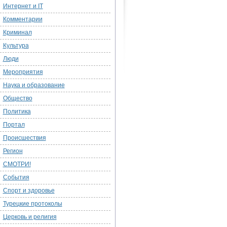
Интернет и IT
Комментарии
Криминал
Культура
Люди
Мероприятия
Наука и образование
Общество
Политика
Портал
Происшествия
Регион
СМОТРИ!
События
Спорт и здоровье
Турецкие протоколы
Церковь и религия