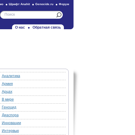
ио
Шрифт Anahit
Genocide.ru
Форум
О нас
Обратная связь
Аналитика
Армия
Арцах
В мире
Геноцид
Диаспора
Инновации
Интервью