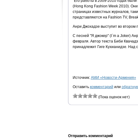
"Его работы в 2009-2010 годах были 
(Hong Kong Fashion Week 2010). Они
страницах известных журналов, таких 
представляются на Fashion TV, Break
Анри Джохадзе выступит во втором 
С песней "Я джокер" (I`m a Joker) А
февраля. Автор текста Биби Квачадз
принадлежит Гиге Кухианидзе. Над
Источник:
АМИ «Новости-Армения»
Оставить
комментарий
или
обратную
(Пока оценок нет)
Отправить комментарий