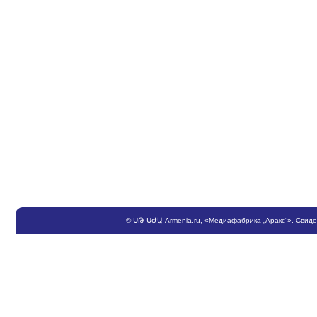
©
ՍԹ
-
ՍԺԱ
Armenia.ru
, «Медиафабрика „Аракс“». Свид