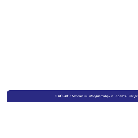
©
ՍԹ
-
ՍԺԱ
Armenia.ru
, «Медиафабрика „Аракс“». Свид