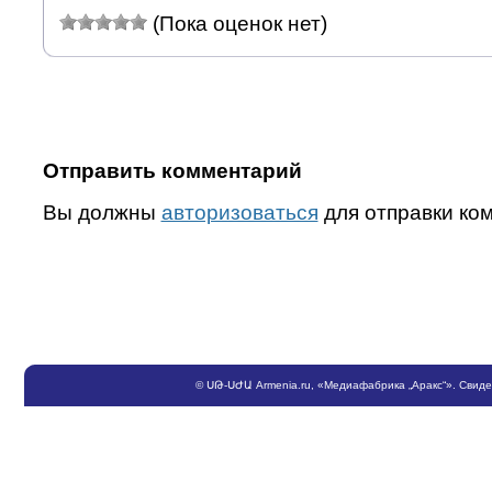
(Пока оценок нет)
Отправить комментарий
Вы должны
авторизоваться
для отправки ко
©
ՍԹ
-
ՍԺԱ
Armenia.ru
, «Медиафабрика „Аракс“». Свид