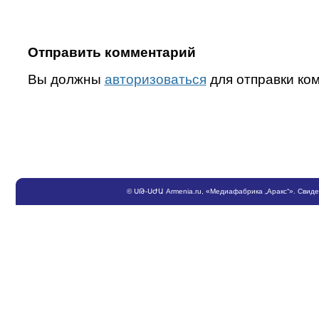
Отправить комментарий
Вы должны
авторизоваться
для отправки ко
©
ՍԹ
-
ՍԺԱ
Armenia.ru
, «Медиафабрика „Аракс“». Свид