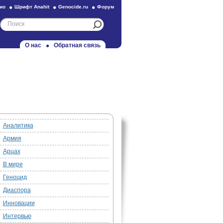
ио
Шрифт Anahit
Genocide.ru
Форум
О нас
Обратная связь
Аналитика
Армия
Арцах
В мире
Геноцид
Диаспора
Инновации
Интервью