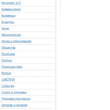
Интернет и IT
Комментарии
Криминал
Культура
Люди
Мероприятия
Наука и образование
Общество
Политика
Портал
Происшествия
Регион
СМОТРИ!
События
Спорт и здоровье
Турецкие протоколы
Церковь и религия