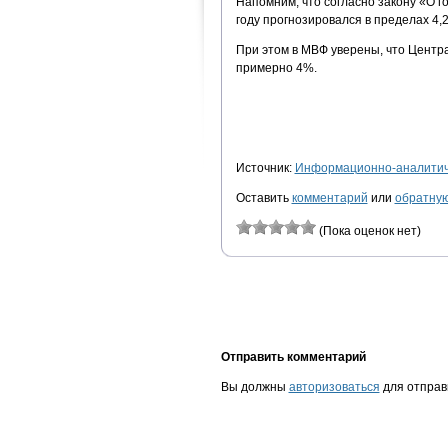
Напомним, что согласно закону «О г
году прогнозировался в пределах 4,2
При этом в МВФ уверены, что Центр
примерно 4%.
Источник:
Информационно-аналитиче
Оставить
комментарий
или
обратную
(Пока оценок нет)
Отправить комментарий
Вы должны
авторизоваться
для отправ