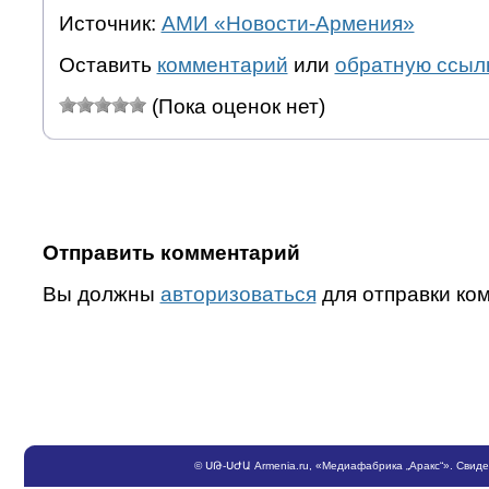
Источник:
АМИ «Новости-Армения»
Оставить
комментарий
или
обратную ссыл
(Пока оценок нет)
Отправить комментарий
Вы должны
авторизоваться
для отправки ко
©
ՍԹ
-
ՍԺԱ
Armenia.ru
, «Медиафабрика „Аракс“». Свид