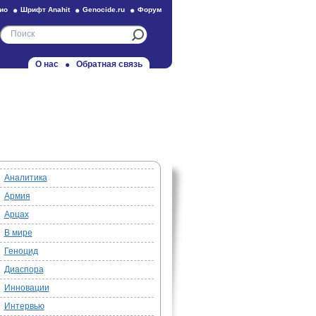
ио
Шрифт Anahit
Genocide.ru
Форум
О нас
Обратная связь
Аналитика
Армия
Арцах
В мире
Геноцид
Диаспора
Инновации
Интервью