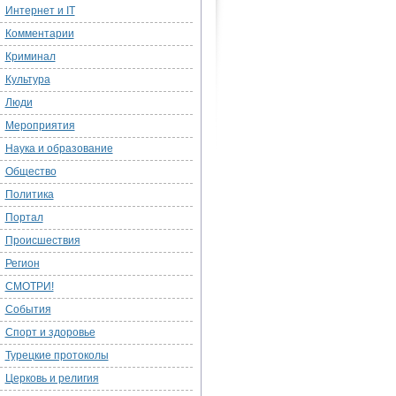
Интернет и IT
Комментарии
Криминал
Культура
Люди
Мероприятия
Наука и образование
Общество
Политика
Портал
Происшествия
Регион
СМОТРИ!
События
Спорт и здоровье
Турецкие протоколы
Церковь и религия