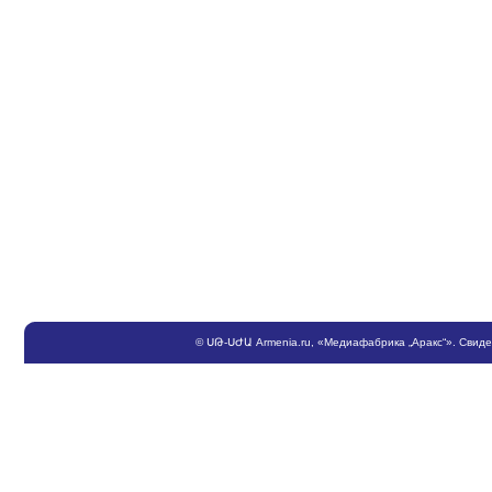
©
ՍԹ
-
ՍԺԱ
Armenia.ru
, «Медиафабрика „Аракс“». Свид