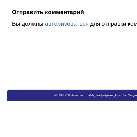
Отправить комментарий
Вы должны
авторизоваться
для отправки ко
©
ՍԹ
-
ՍԺԱ
Armenia.ru
, «Медиафабрика „Аракс“». Свид