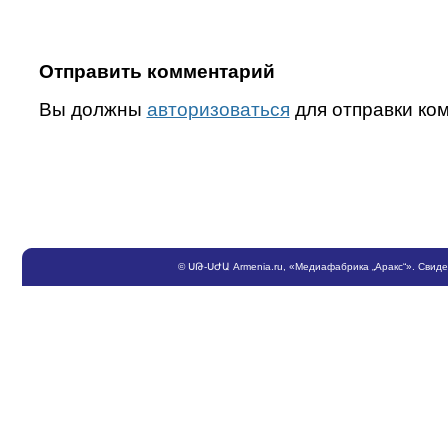
Отправить комментарий
Вы должны
авторизоваться
для отправки ко
©
ՍԹ
-
ՍԺԱ
Armenia.ru
, «Медиафабрика „Аракс“». Свид