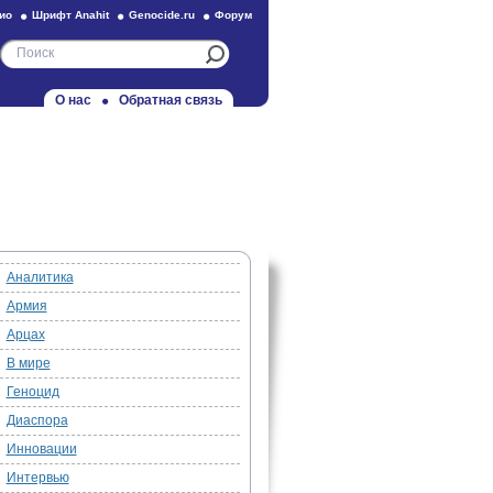
ио
Шрифт Anahit
Genocide.ru
Форум
О нас
Обратная связь
Аналитика
Армия
Арцах
В мире
Геноцид
Диаспора
Инновации
Интервью