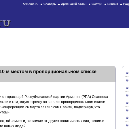
Armenia.ru
Словарь
Армянский салон
Смотри
Библия
Рад
10-м местом в пропорциональном списке
и
и от правящей Республиканской партии Армении (РПА) Ованнеса
связи с тем, какую строчку он занял в пропорциональном списке
сс-конференции 26 марта заявил сам Саакян, подчеркнув, что
нтом».
к, объемист и, в отличие от других политических сил, в списке
го новых людей.