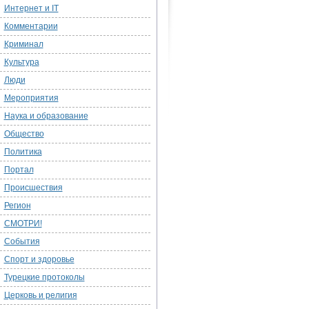
Интернет и IT
Комментарии
Криминал
Культура
Люди
Мероприятия
Наука и образование
Общество
Политика
Портал
Происшествия
Регион
СМОТРИ!
События
Спорт и здоровье
Турецкие протоколы
Церковь и религия