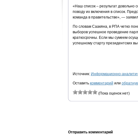
«Наш список – результат довольно с
поводу их включения в список. Пре
команда в правительстве», — заявил
По словам Саакяна, в РПА четко по
выборов успешное проведение парл
краткосрочны. Если мы сумеем осущ
успешному старту президентских выб
Источник:
Информационно-аналитиче
Оставить
комментарий
или
обратную
(Пока оценок нет)
Отправить комментарий