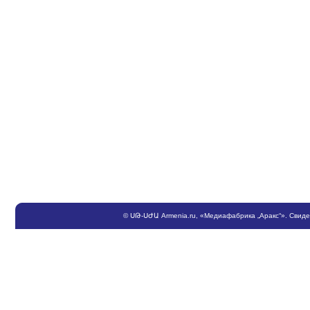
©
ՍԹ
-
ՍԺԱ
Armenia.ru
, «Медиафабрика „Аракс“». Свид