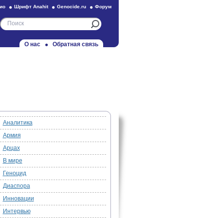
ио
Шрифт Anahit
Genocide.ru
Форум
О нас
Обратная связь
Аналитика
Армия
Арцах
В мире
Геноцид
Диаспора
Инновации
Интервью