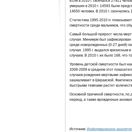
Если в 2010 г. скончался 27921 челов
умерших в 2010 г. 14593 были предст
14650 человек. В 2010 г. скончались 
Статистика 1995-2010 гг. показывает
смертности среди мальчиков, что о
Самый большой прирост числа мертв
случая. Минимум был зафиксирован в
среди новорожденных (0-27 дней) ока
случая. 1995 г. выдался кризисным в
случаев. В 2010 г. их было 168, что
Уровень детской смертности был наив
2008-2009 в среднем этот показател
случаев рождения мертвыми зафикси
зашкаливает в Ширакской. Фактичес
быстрыми темпами растет количеств
Основной причиной смертности, по 
период, а также врожденные аномал
Источник:
Информационно-аналитиче