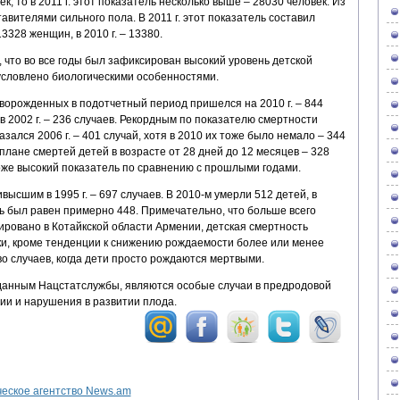
ек, то в 2011 г. этот показатель несколько выше – 28030 человек. Из
авителями сильного пола. В 2011 г. этот показатель составил
13328 женщин, в 2010 г. – 13380.
, что во все годы был зафиксирован высокий уровень детской
бусловлено биологическими особенностями.
орожденных в подотчетный период пришелся на 2010 г. – 844
 2002 г. – 236 случаев. Рекордным по показателю смертности
зался 2006 г. – 401 случай, хотя в 2010 их тоже было немало – 344
 плане смертей детей в возрасте от 28 дней до 12 месяцев – 328
 тоже высокий показатель по сравнению с прошлыми годами.
ысшим в 1995 г. – 697 случаев. В 2010-м умерли 512 детей, в
ь был равен примерно 448. Примечательно, что больше всего
ровано в Котайкской области Армении, детская смертность
ки, кроме тенденции к снижению рождаемости более или менее
о случаев, когда дети просто рождаются мертвыми.
данным Нацстатслужбы, являются особые случаи в предродовой
ии и нарушения в развитии плода.
ское агентство News.am