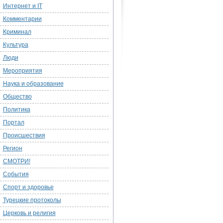
Интернет и IT
Комментарии
Криминал
Культура
Люди
Мероприятия
Наука и образование
Общество
Политика
Портал
Происшествия
Регион
СМОТРИ!
События
Спорт и здоровье
Турецкие протоколы
Церковь и религия