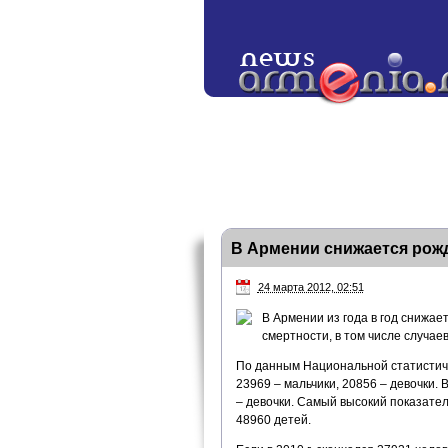
В Армении снижается рожд
24 марта 2012, 02:51
В Армении из года в год снижае
смертности, в том числе случае
По данным Национальной статистичес
23969 – мальчики, 20856 – девочки. 
– девочки. Самый высокий показате
48960 детей.