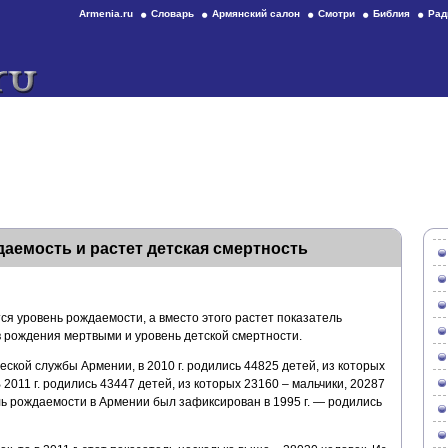
Armenia.ru
Словарь
Армянский салон
Смотри
Библия
Рад
аемость и растет детская смертность
тся уровень рождаемости, а вместо этого растет показатель
в рождения мертвыми и уровень детской смертности.
кой службы Армении, в 2010 г. родились 44825 детей, из которых
В 2011 г. родились 43447 детей, из которых 23160 – мальчики, 20287
ль рождаемости в Армении был зафиксирован в 1995 г. — родились