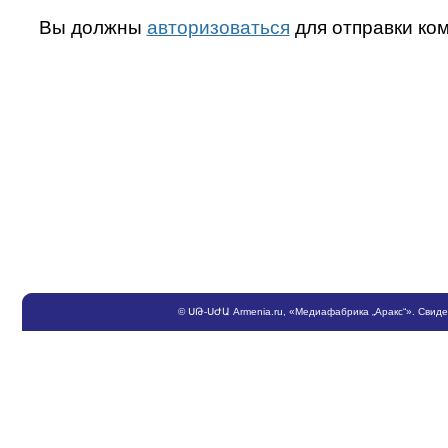
Вы должны
авторизоваться
для отправки ко
©
ՍԹ
-
ՍԺԱ
Armenia.ru
, «Медиафабрика „Аракс“». Свид