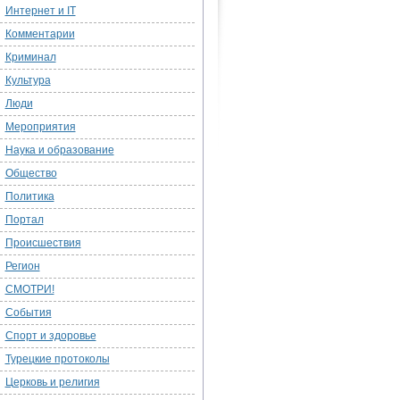
Интернет и IT
Комментарии
Криминал
Культура
Люди
Мероприятия
Наука и образование
Общество
Политика
Портал
Происшествия
Регион
СМОТРИ!
События
Спорт и здоровье
Турецкие протоколы
Церковь и религия