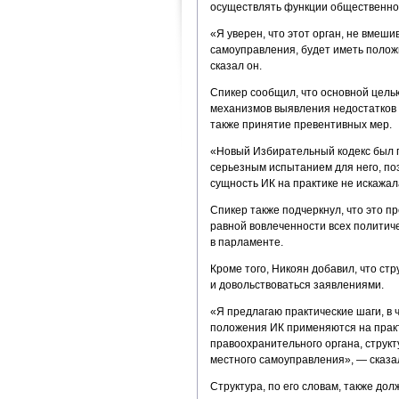
осуществлять функции общественно
«Я уверен, что этот орган, не вмеши
самоуправления, будет иметь поло
сказал он.
Спикер сообщил, что основной цель
механизмов выявления недостатков 
также принятие превентивных мер.
«Новый Избирательный кодекс был п
серьезным испытанием для него, по
сущность ИК на практике не искажал
Спикер также подчеркнул, что это п
равной вовлеченности всех политиче
в парламенте.
Кроме того, Никоян добавил, что с
и довольствоваться заявлениями.
«Я предлагаю практические шаги, в ч
положения ИК применяются на практ
правоохранительного органа, структ
местного самоуправления», — сказал
Структура, по его словам, также до