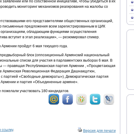
 заявлений или по собственной инициативе, чтобы убедиться в их
 проводить мониторинг механизмов реагирования на жалобы со
етствовавшими его представителями общественных организаций,
ю письменные предложения всем зарегистрированным в ЦИК
 организациям, обладающим функциями осуществления
тива вступит в этап реализации», — резюмировал спикер.
Армении пройдут 6 мая текущего года.
н предвыборный блок (оппозиционный Армянский национальный
иональные списки для участия в парламентских выборах 6 мая. В
лы — правящая Республиканская партия Армении , «Процветающая
же Армянская Революционная Федерация Дашнакцутюн,
 с партией «Свободные демократы»), Демократическая партия
я Армении и партия «Объединенные армяне».
 пожелали участвовать 180 кандидатов.
 ссылку
.
Версия для печати