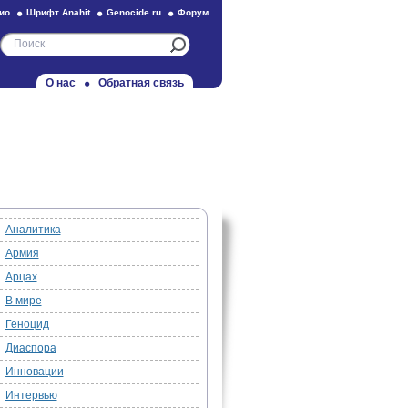
ио
Шрифт Anahit
Genocide.ru
Форум
О нас
Обратная связь
Аналитика
Армия
Арцах
В мире
Геноцид
Диаспора
Инновации
Интервью