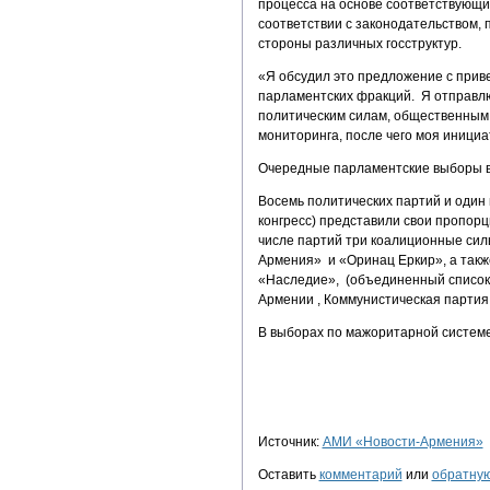
процесса на основе соответствующих
соответствии с законодательством,
стороны различных госструктур.
«Я обсудил это предложение с прив
парламентских фракций. Я отправл
политическим силам, общественным
мониторинга, после чего моя инициа
Очередные парламентские выборы в 
Восемь политических партий и оди
конгресс) представили свои пропорц
числе партий три коалиционные си
Армения» и «Оринац Еркир», а так
«Наследие», (объединенный список
Армении , Коммунистическая парти
В выборах по мажоритарной системе
Источник:
АМИ «Новости-Армения»
Оставить
комментарий
или
обратную