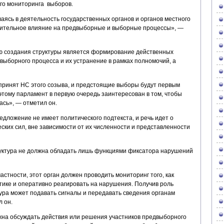
го мониторинга выборов.
ваясь в деятельность государственных органов и органов местного
жительное влияние на предвыборные и выборные процессы», —
ю создания структуры является формирование действенных
выборного процесса и их устранение в рамках полномочий, а
ринят НС этого созыва, и предстоящие выборы будут первым
этому парламент в первую очередь заинтересован в том, чтобы
ась», — отметил он.
редложение не имеет политического подтекста, и речь идет о
ских сил, вне зависимости от их численности и представленности
труктура не должна обладать лишь функциями фиксатора нарушений
астности, этот орган должен проводить мониторинг того, как
ике и оперативно реагировать на нарушения. Получив роль
ура может подавать сигналы и передавать сведения органам
 он.
лжна обсуждать действия или решения участников предвыборного