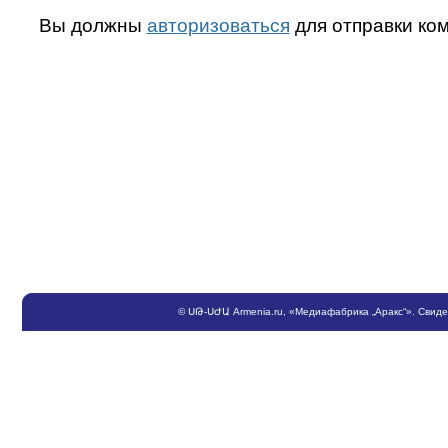
Вы должны
авторизоваться
для отправки ко
©
ՍԹ
-
ՍԺԱ
Armenia.ru
, «Медиафабрика „Аракс“». Свид