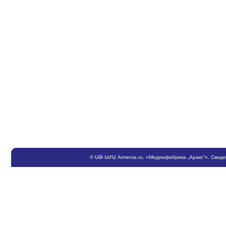
©
ՍԹ
-
ՍԺԱ
Armenia.ru
, «Медиафабрика „Аракс“». Свид