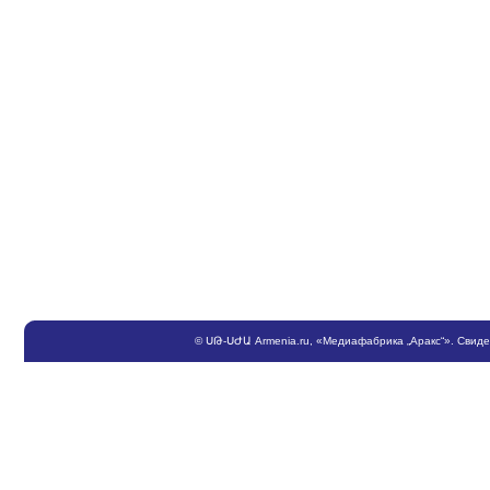
©
ՍԹ
-
ՍԺԱ
Armenia.ru
, «Медиафабрика „Аракс“». Свид