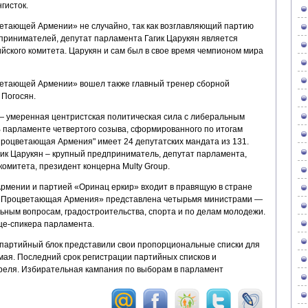
гисток.
етающей Армении» не случайно, так как возглавляющий партию
принимателей, депутат парламента Гагик Царукян является
ского комитета. Царукян и сам был в свое время чемпионом мира
етающей Армении» вошел также главный тренер сборной
 Погосян.
умеренная центристская политическая сила с либеральным
 В парламенте четвертого созыва, сформированного по итогам
Процветающая Армения" имеет 24 депутатских мандата из 131.
ик Царукян – крупный предприниматель, депутат парламента,
омитета, президент концерна Multy Group.
Армении и партией «Оринац еркир» входит в правящую в стране
 «Процветающая Армения» представлена четырьмя министрами —
ьным вопросам, градостроительства, спорта и по делам молодежи.
це-спикера парламента.
 партийный блок представили свои пропорциональные списки для
мая. Последний срок регистрации партийных списков и
реля. Избирательная кампания по выборам в парламент