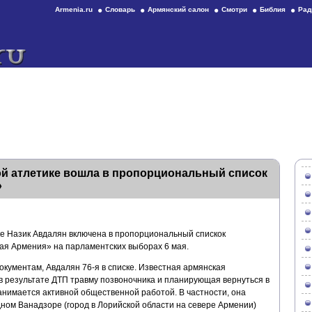
Armenia.ru
Словарь
Армянский салон
Смотри
Библия
Рад
ой атлетике вошла в пропорциональный список
»
е Назик Авдалян включена в пропорциональный спискок
я Армения» на парламентских выборах 6 мая.
кументам, Авдалян 76-я в списке. Известная армянская
в результате ДТП травму позвоночника и планирующая вернуться в
анимается активной общественной работой. В частности, она
ном Ванадзоре (город в Лорийской области на севере Армении)