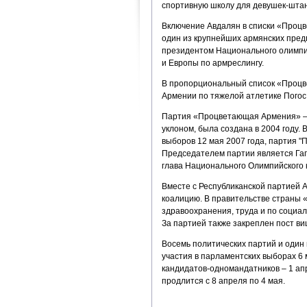
спортивную школу для девушек-штан
Включение Авдалян в списки «Процв
один из крупнейших армянских пред
президентом Национального олимпий
и Европы по армреслингу.
В пропорциональный список «Процв
Армении по тяжелой атлетике Погос
Партия «Процветающая Армения» — 
уклоном, была создана в 2004 году.
выборов 12 мая 2007 года, партия "
Председателем партии является Гаг
глава Национального Олимпийского к
Вместе с Республиканской партией 
коалицию. В правительстве страны
здравоохранения, труда и по социал
За партией также закреплен пост ви
Восемь политических партий и один
участия в парламентских выборах 6 
кандидатов-одномандатников – 1 ап
продлится с 8 апреля по 4 мая.