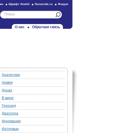
ио
Шрифт Anahit
Genocide.ru
Форум
О нас
Обратная связь
Аналитика
Армия
Арцах
В мире
Геноцид
Диаспора
Инновации
Интервью