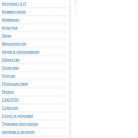
Интернет и IT
Комментарии
Криминал
Культура
Люди
Мероприятия
Наука и образование
Общество
Политика
Портал
Происшествия
Регион
СМОТРИ!
События
Спорт и здоровье
Турецкие протоколы
Церковь и религия