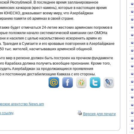
хской Республикой. В последнее время запланированное
мянских хачкаров (крест-камень), которые в настоящее время
ия ЮНЕСКО, доказывает всему миру, что Азербайджан
иранию памяти об армянах в своей стране.
акже будет отмечаться 24-летие жестоких армянских погромов в
торые положили начало систематической кампании сил ОМОНа
ни и насилия с целью насильственно искоренить армян из
. Трагедия в Сумгаите и его кровавые повторения в Азербайджане
 450 тыс. жителей, насчитывавших армянской общиной.
что мир в регионе должен быть построен на прочном фундаменте
ого Карабаха должна получить всеобщее признание. Кроме того,
осудить Азербайджан за продолжающиеся проявления
ю и постоянную дестабилизацию Кавказа с его стороны.
ское агентство News.am
 ссылку
.
Версия для печати