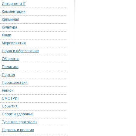
Интернет и IT
Комментарии
Криминал
Культура
Люди
Мероприятия
Наука и образование
Общество
Политика
Портал
Происшествия
Регион
СМОТРИ!
События
Спорт и здоровье
Турецкие протоколы
Церковь и религия