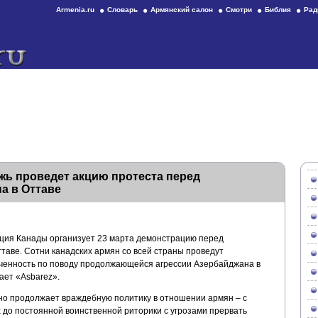
Armenia.ru
Словарь
Армянский салон
Смотри
Библия
Рад
жь проведет акцию протеста перед
а в Оттаве
ия Канады организует 23 марта демонстрацию перед
таве. Сотни канадских армян со всей страны проведут
ченность по поводу продолжающейся агрессии Азербайджана в
ет «Asbarez».
о продолжает враждебную политику в отношении армян – с
х до постоянной воинственной риторики с угрозами прервать