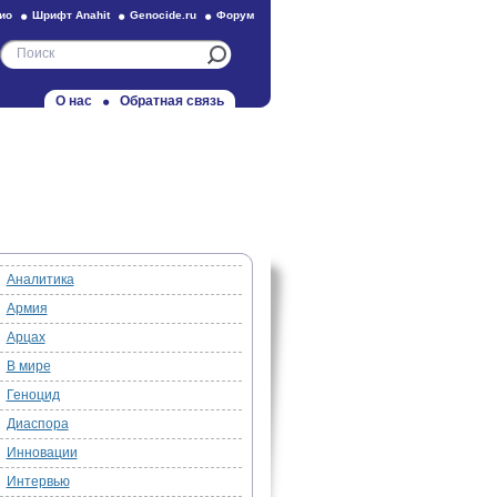
ио
Шрифт Anahit
Genocide.ru
Форум
О нас
Обратная связь
Аналитика
Армия
Арцах
В мире
Геноцид
Диаспора
Инновации
Интервью