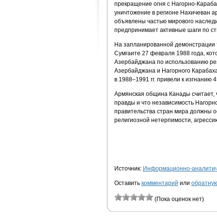
прекращение огня с Нагорно-Караба
уничтожение в регионе Нахичеван ар
объявлены частью мирового наслед
предпринимает активные шаги по ст
На запланированной демонстрации т
Сумгаите 27 февраля 1988 года, ко
Азербайджана по использованию рез
Азербайджана и Нагорного Карабаха
в 1988–1991 гг. привели к изгнанию
Армянская община Канады считает, 
правды и что независимость Нагорн
правительства стран мира должны 
религиозной нетерпимости, агресси
Источник:
Информационно-аналитиче
Оставить
комментарий
или
обратную
(Пока оценок нет)