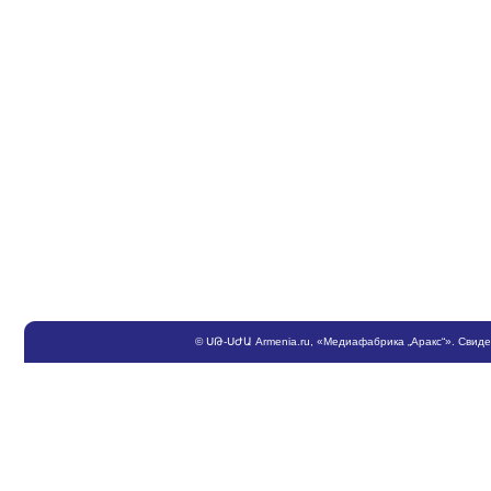
©
ՍԹ
-
ՍԺԱ
Armenia.ru
, «Медиафабрика „Аракс“». Свид