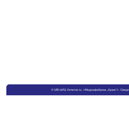
©
ՍԹ
-
ՍԺԱ
Armenia.ru
, «Медиафабрика „Аракс“». Свид