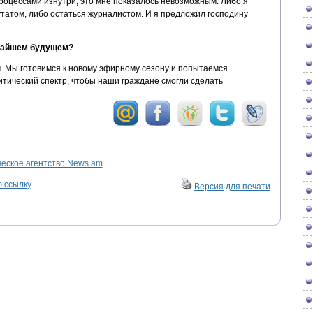
роцессами изнутри, это мне показалось невозможным. Либо я
атом, либо остаться журналистом. И я предложил господину
ок.
ижайшем будущем?
 Мы готовимся к новому эфирному сезону и попытаемся
тический спектр, чтобы наши граждане смогли сделать
ское агентство News.am
 ссылку
.
Версия для печати