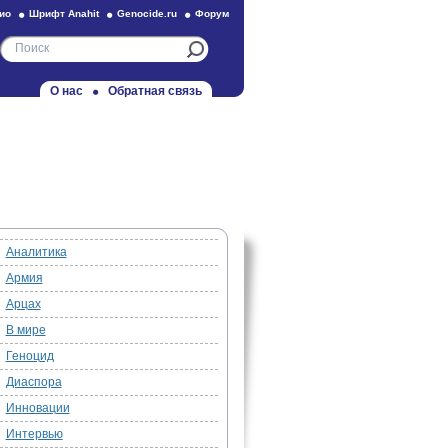
ио
Шрифт Anahit
Genocide.ru
Форум
О нас
Обратная связь
Аналитика
Армия
Арцах
В мире
Геноцид
Диаспора
Инновации
Интервью