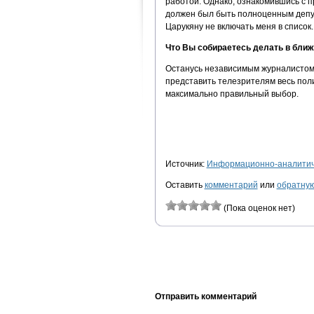
работой. Однако, ознакомившись с п
должен был быть полноценным депут
Царукяну не включать меня в спис
Что Вы собираетесь делать в бл
Останусь независимым журналистом.
представить телезрителям весь поли
максимально правильный выбор.
Источник:
Информационно-аналитиче
Оставить
комментарий
или
обратную
(Пока оценок нет)
Отправить комментарий