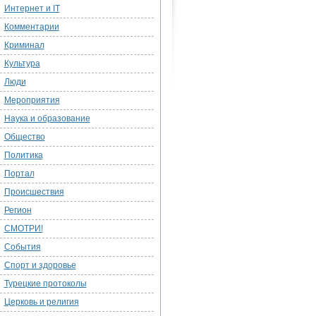
Интернет и IT
Комментарии
Криминал
Культура
Люди
Мероприятия
Наука и образование
Общество
Политика
Портал
Происшествия
Регион
СМОТРИ!
События
Спорт и здоровье
Турецкие протоколы
Церковь и религия