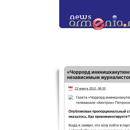
«Чоррорд инкнишханутюн»
независимым журналистом
22 марта 2012, 08:20
Газета «Чоррорд инкнишханутюн
телеканале «Кентрон» Петросо
Опубликован пропорциональный сп
оказалось. Как прокомментируете?
Когда я заявил, что хочу пойти в па