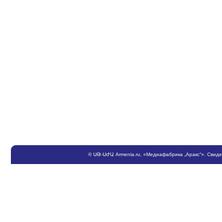
©
ՍԹ
-
ՍԺԱ
Armenia.ru
, «Медиафабрика „Аракс“». Свид