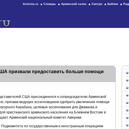
Armenia.ru
Словарь
Армянский салон
Смотри
Библия
Рад
США призвали предоставить больше помощи
едставителей США присоединился к сопредседателю Армянской
не, призвав ведущих ассигновщиков одобрить увеличение помощи
горного Карабаха, целевые ассигнования для Джавахка и
для христианского армянского населения на Ближнем Востоке в
бщает Армянский национальный комитет Америки.
у Подкомитета по государственным и иностранным операциям