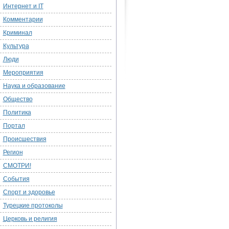
Интернет и IT
Комментарии
Криминал
Культура
Люди
Мероприятия
Наука и образование
Общество
Политика
Портал
Происшествия
Регион
СМОТРИ!
События
Спорт и здоровье
Турецкие протоколы
Церковь и религия