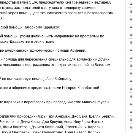
 представителей США, председателю Кей Грейнджер и ведущему
я группа законодателей выступила в поддержку «армяно-
ений через помощь для экономического развития и безопасности».
я:
нской помощи Нагорному Карабаху;
ой помощи Грузии должно быть направлено на программы по
мцхе-Джавахетия в этой стране;
стве американской экономической помощи Армении;
 и помощь для переселения специально для армянских и других
гих меньшинств, пострадавших от недавних волнений на Ближнем
7 на американскую помощь Азербайджану;
тактов и общения с представителями Нагорно-Карабахской
го Карабаха в переговорах при посредничестве Минской группы
подписями присоединились Гэри Акерман, Джо Бака, Шелли Беркли,
Чичиллине, Джим Коста, Джо Кроули, Анна Ишу, Чака Фаттах,
т, Джим Ланжевен, Дэниел Липинский, Стивен Линч, Каролин
, Джим Макговерн, Грейс Наполитано, Гэри Питерс, Коллин