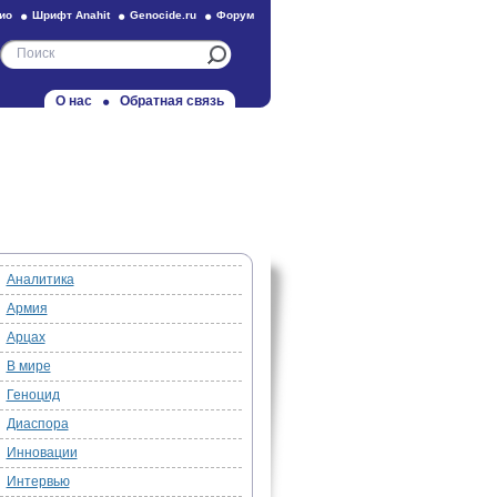
ио
Шрифт Anahit
Genocide.ru
Форум
О нас
Обратная связь
Аналитика
Армия
Арцах
В мире
Геноцид
Диаспора
Инновации
Интервью