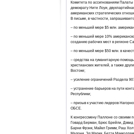
Комитета по ассигнованиям Палаты
демократу Ните Лоуи, двухпартийна
американских стратегических отнош
В письме, в частности, запрашиваетс
– по меньшей мере $5 млн. америка
– по меньшей мере 10% американск
созданию рабочих мест в регионе Са
– по меньшей мере $50 млн. в каче
– средства на гуманитарную помощь
христианских жителей, а также дру
Востоке;
– усиление ограничений Раздела 90
– устранение барьеров на пути кон
Республики;
– призыв к участию лидеров Нагорно
ОБСЕ.
К конгрессмену Паллоне со своими 
Говард Берман, Брюс Брейли, Дэвид 
Барни Фрэнк, Майкл Гримм, Раш Хол
Малони, Эд Марки, Бетти Макколлам