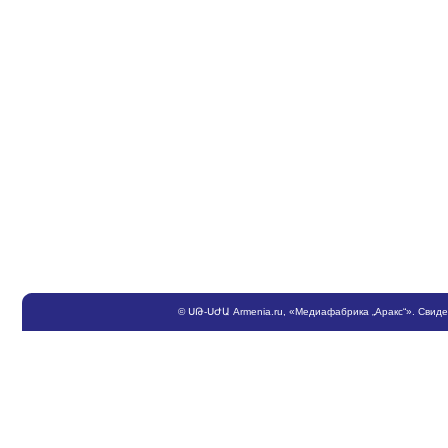
©
ՍԹ
-
ՍԺԱ
Armenia.ru
, «Медиафабрика „Аракс“». Свид