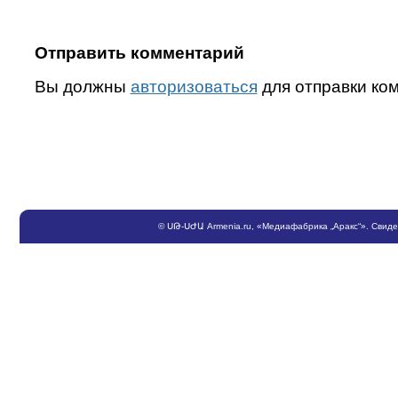
Отправить комментарий
Вы должны
авторизоваться
для отправки ко
©
ՍԹ
-
ՍԺԱ
Armenia.ru
, «Медиафабрика „Аракс“». Свид