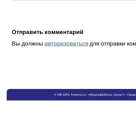
Отправить комментарий
Вы должны
авторизоваться
для отправки ко
©
ՍԹ
-
ՍԺԱ
Armenia.ru
, «Медиафабрика „Аракс“». Свид