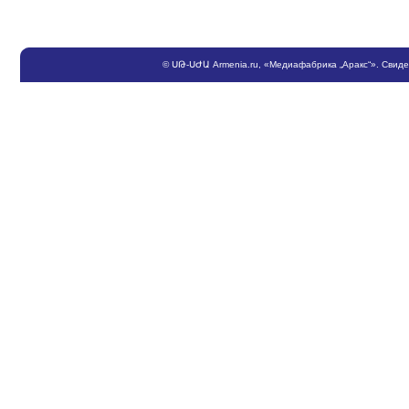
©
ՍԹ
-
ՍԺԱ
Armenia.ru
, «Медиафабрика „Аракс“». Свид