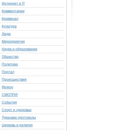
Интернет и IT
Комментарии
Криминал
Культура
Люди
Мероприятия
Наука и образование
Общество
Политика
Портал
Происшествия
Регион
СМОТРИ!
События
Спорт и здоровье
Турецкие протоколы
Церковь и религия