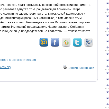
очет занять должность главы постоянной Комиссии парламента
час работает депутат от «Процветающей Армении» Наира
что Ашотян не удовлетворится столь невысокой должностью и
едениям информированных источников, в том числе и этим
 Ашотян не только был введен в состав Исполнительного органа
м партии. Нынешний председатель Национального Собрания
в РПА, ее вице-председателем не является», — отмечает газета
ское агентство News.am
 ссылку
.
Версия для печати