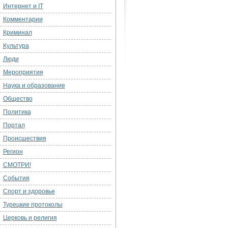
Интернет и IT
Комментарии
Криминал
Культура
Люди
Мероприятия
Наука и образование
Общество
Политика
Портал
Происшествия
Регион
СМОТРИ!
События
Спорт и здоровье
Турецкие протоколы
Церковь и религия