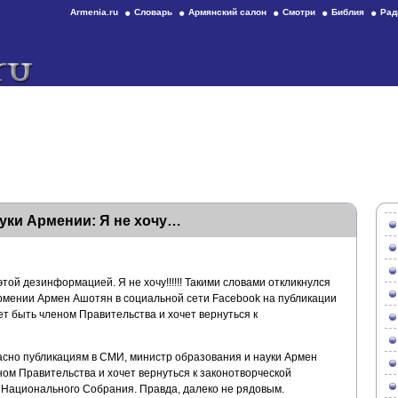
Armenia.ru
Словарь
Армянский салон
Смотри
Библия
Рад
уки Армении: Я не хочу…
этой дезинформацией. Я не хочу!!!!!! Такими словами откликнулся
рмении Армен Ашотян в социальной сети Facebook на публикации
ет быть членом Правительства и хочет вернуться к
сно публикациям в СМИ, министр образования и науки Армен
ом Правительства и хочет вернуться к законотворческой
м Национального Собрания. Правда, далеко не рядовым.