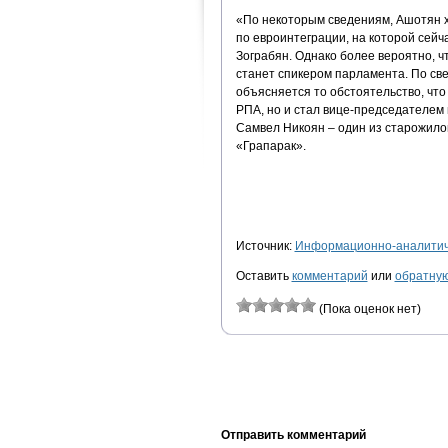
«По некоторым сведениям, Ашотян х
по евроинтеграции, на которой сей
Зограбян. Однако более вероятно, 
станет спикером парламента. По св
объясняется то обстоятельство, что
РПА, но и стал вице-председателе
Самвел Никоян – один из старожило
«Грапарак».
Источник:
Информационно-аналитиче
Оставить
комментарий
или
обратную
(Пока оценок нет)
Отправить комментарий