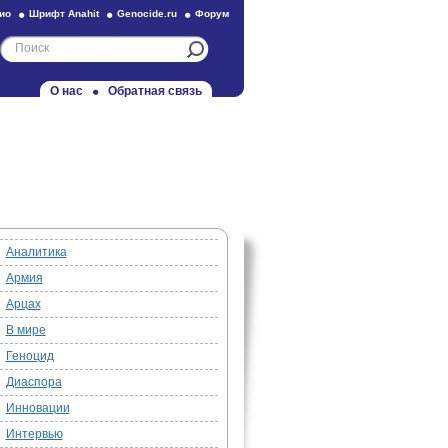
ио
Шрифт Anahit
Genocide.ru
Форум
О нас
Обратная связь
Аналитика
Армия
Арцах
В мире
Геноцид
Диаспора
Инновации
Интервью