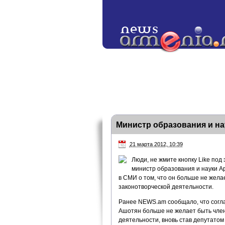
Министр образования и на
21 марта 2012, 10:39
Люди, не жмите кнопку Like под 
министр образования и науки А
в СМИ о том, что он больше не жела
законотворческой деятельности.
Ранее NEWS.am сообщало, что согла
Ашотян больше не желает быть член
деятельности, вновь став депутато