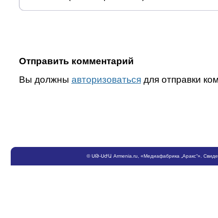
Отправить комментарий
Вы должны
авторизоваться
для отправки ко
©
ՍԹ
-
ՍԺԱ
Armenia.ru
, «Медиафабрика „Аракс“». Свид