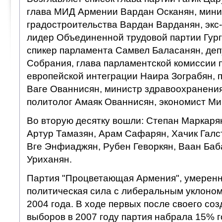
глава МИД Армении Вардан Осканян, мини
градостроительства Вардан Варданян, экс
лидер Объединенной трудовой партии Гург
спикер парламента Самвел Баласанян, де
Собрания, глава парламентской комиссии 
европейской интеграции Наира Зограбян, 
Ваге Ованнисян, министр здравоохранения
политолог Амаяк Ованнисян, экономист Ми
Во вторую десятку вошли: Степан Маркаря
Артур Тамазян, Арам Сафарян, Хачик Галс
Вге Энфиаджян, Рубен Геворкян, Ваан Баб
Уриханян.
Партия "Процветающая Армения", умеренн
политическая сила с либеральным уклоном
2004 года. В ходе первых после своего со
выборов в 2007 году партия набрала 15% 