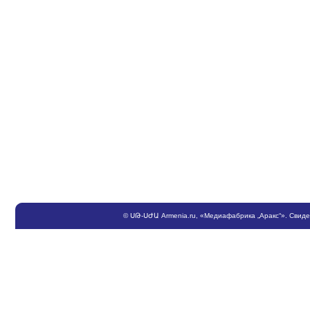
©
ՍԹ
-
ՍԺԱ
Armenia.ru
, «Медиафабрика „Аракс“». Свид