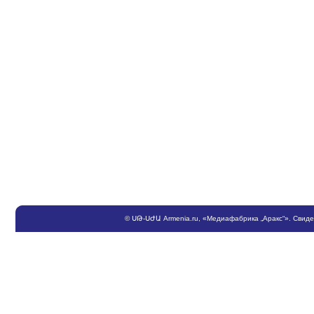
©
ՍԹ
-
ՍԺԱ
Armenia.ru
, «Медиафабрика „Аракс“». Свид