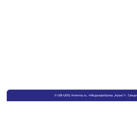
©
ՍԹ
-
ՍԺԱ
Armenia.ru
, «Медиафабрика „Аракс“». Свид