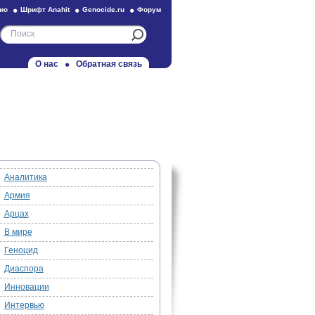
ио
Шрифт Anahit
Genocide.ru
Форум
О нас
Обратная связь
Аналитика
Армия
Арцах
В мире
Геноцид
Диаспора
Инновации
Интервью