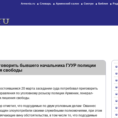
Armenia.ru
Словарь
Армянский салон
Смотри
Библия
Рад
говорить бывшего начальника ГУУР полиции
ия свободы
остоявшемся 20 марта заседании суда потребовал приговорить
правления по уголовному розыску полиции Армении, генерал-
м лишения свободы.
ор отметил, что подсудимые по двум уголовным делам Ованнес
нзадян злоупотребили своими служебными полномочиями, при этом
мягчающие вину обстоятельства, в том числе то, что подсудимые