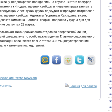
ю вину, неоднократно поощрялись на службе. В итоге прокурор
амамяна к 4 годам лишения свободы и лишения права занимать
оследующих 2 лет. Двоих других подсудимых прокурор потребовал
ам лишения свободы. Адвокаты Гворкяна и Ханзадяна, в свою
двокат Тамамяна Вагинак Геворкян попросил у суда 3 дня для
ние состоится 23 марта.
ль начальника Арабкирского отдела по оперативной линии,
ший следователь по особо важным делам Главного следственного
анзадян обвиняются по ч. 2 статьи 308 УК (злоупотребление
ело к тяжелым последствиям).
ское агентство News.am
 ссылку
.
Версия для печати