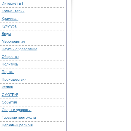
Интернет и IT
Комментарии
Криминал
Культура
Люди
Мероприятия
Наука и образование
Общество
Политика
Портал
Происшествия
Регион
СМОТРИ!
События
Спорт и здоровье
Турецкие протоколы
Церковь и религия