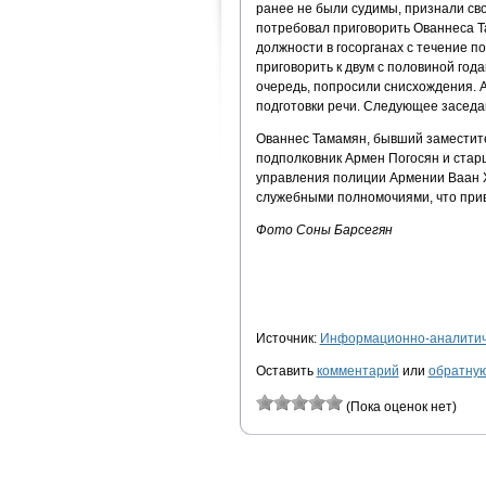
ранее не были судимы, признали сво
потребовал приговорить Ованнеса Т
должности в госорганах с течение п
приговорить к двум с половиной год
очередь, попросили снисхождения. А
подготовки речи. Следующее заседа
Ованнес Тамамян, бывший заместите
подполковник Армен Погосян и стар
управления полиции Армении Ваан Х
служебными полномочиями, что прив
Фото Соны Барсегян
Источник:
Информационно-аналитиче
Оставить
комментарий
или
обратную
(Пока оценок нет)