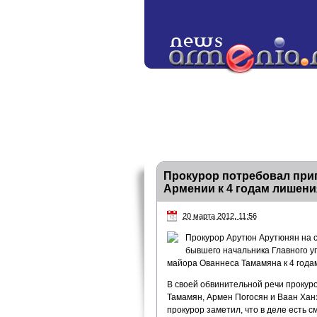
Прокурор потребовал при
Армении к 4 годам лишен
20 марта 2012, 11:56
Прокурор Арутюн Арутюнян на с
бывшего начальника Главного у
майора Ованнеса Тамамяна к 4 года
В своей обвинительной речи прокур
Тамамян, Армен Погосян и Ваан Ха
прокурор заметил, что в деле есть с