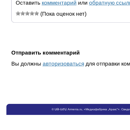
Оставить
комментарий
или
обратную ссыл
(Пока оценок нет)
Отправить комментарий
Вы должны
авторизоваться
для отправки ко
©
ՍԹ
-
ՍԺԱ
Armenia.ru
, «Медиафабрика „Аракс“». Свид