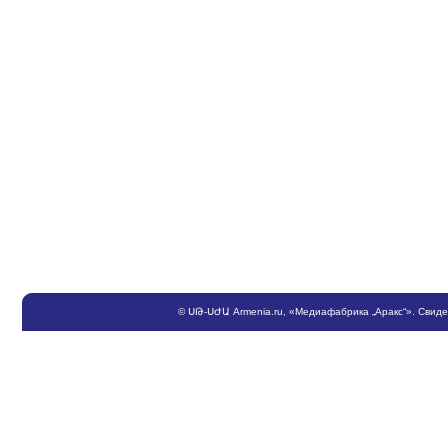
©
ՍԹ
-
ՍԺԱ
Armenia.ru
, «Медиафабрика „Аракс“». Свид