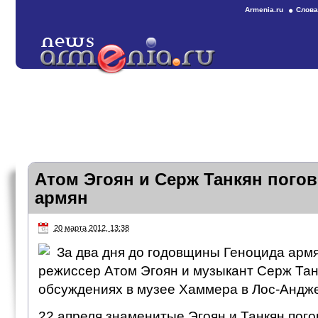
Armenia.ru
Слова
Атом Эгоян и Серж Танкян погов
армян
20 марта 2012, 13:38
За два дня до годовщины Геноцида арм
режиссер Атом Эгоян и музыкант Серж Тан
обсуждениях в музее Хаммера в Лос-Андж
22 апреля знаменитые Эгоян и Танкян пого