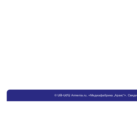
©
ՍԹ
-
ՍԺԱ
Armenia.ru
, «Медиафабрика „Аракс“». Свид