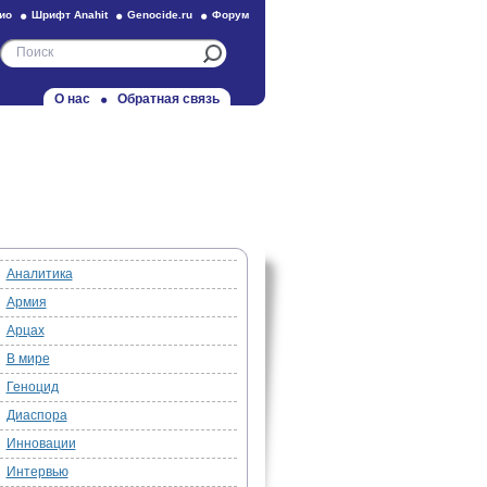
ио
Шрифт Anahit
Genocide.ru
Форум
О нас
Обратная связь
Аналитика
Армия
Арцах
В мире
Геноцид
Диаспора
Инновации
Интервью