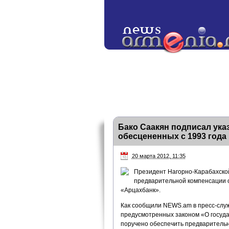
Бако Саакян подписал ука
обесцененных с 1993 года
20 марта 2012, 11:35
Президент Нагорно-Карабахской
предварительной компенсации о
«Арцахбанк».
Как сообщили NEWS.am в пресс-служб
предусмотренных законом «О госуда
поручено обеспечить предварительн