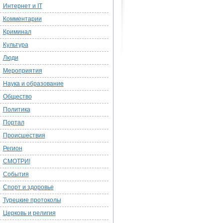
Интернет и IT
Комментарии
Криминал
Культура
Люди
Мероприятия
Наука и образование
Общество
Политика
Портал
Происшествия
Регион
СМОТРИ!
События
Спорт и здоровье
Турецкие протоколы
Церковь и религия