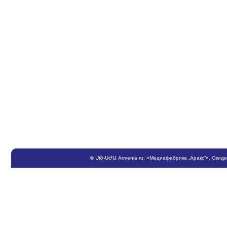
©
ՍԹ
-
ՍԺԱ
Armenia.ru
, «Медиафабрика „Аракс“». Свид