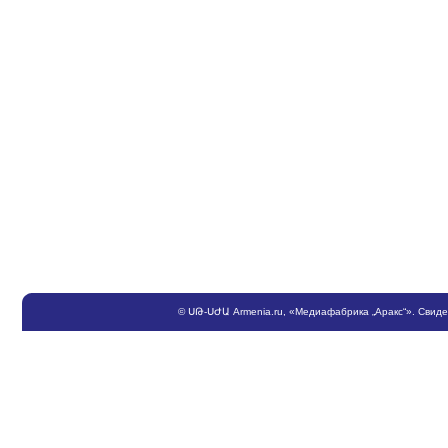
©
ՍԹ
-
ՍԺԱ
Armenia.ru
, «Медиафабрика „Аракс“». Свид