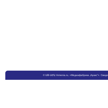
©
ՍԹ
-
ՍԺԱ
Armenia.ru
, «Медиафабрика „Аракс“». Свид